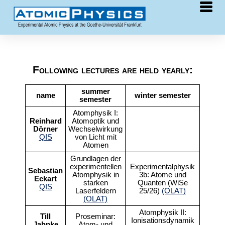
Research
Following lectures are held yearly:
Publications
summer
name
winter semester
Teaching
semester
Atomphysik I:
Reinhard
Atomoptik und
People
Dörner
Wechselwirkung
QIS
von Licht mit
Atomen
Students
for
Grundlagen der
experimentellen
Experimentalphysik
Sebastian
Atomphysik in
3b: Atome und
Links
Eckart
starken
Quanten (WiSe
QIS
Laserfeldern
25/26)
(OLAT)
(OLAT)
Wiki
Atomphysik II:
Till
Proseminar:
Ionisationsdynamik
Jahnke
Atom- und