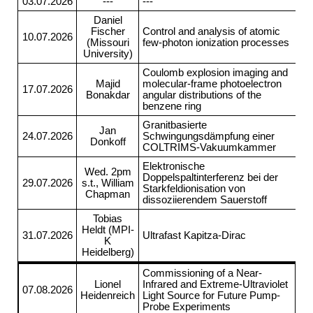
03.07.2026
---
---
Daniel
Fischer
Control and analysis of atomic
10.07.2026
(Missouri
few-photon ionization processes
University)
Coulomb explosion imaging and
Majid
molecular-frame photoelectron
17.07.2026
Bonakdar
angular distributions of the
benzene ring
Granitbasierte
Jan
24.07.2026
Schwingungsdämpfung einer
Donkoff
COLTRIMS-Vakuumkammer
Elektronische
Wed. 2pm
Doppelspaltinterferenz bei der
29.07.2026
s.t., William
Starkfeldionisation von
Chapman
dissoziierendem Sauerstoff
Tobias
Heldt (MPI-
31.07.2026
Ultrafast Kapitza-Dirac
K
Heidelberg)
Commissioning of a Near-
Lionel
Infrared and Extreme-Ultraviolet
07.08.2026
Heidenreich
Light Source for Future Pump-
Probe Experiments