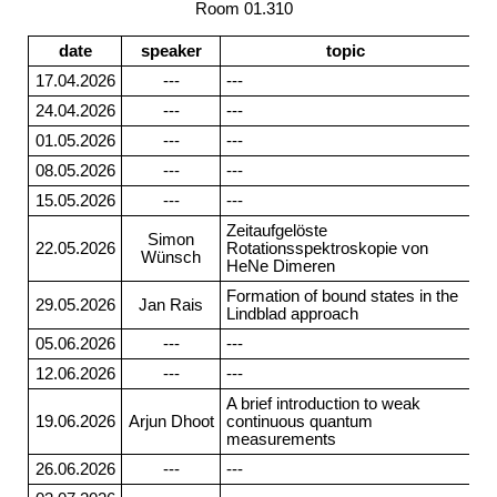
Room 01.310
date
speaker
topic
17.04.2026
---
---
24.04.2026
---
---
01.05.2026
---
---
08.05.2026
---
---
15.05.2026
---
---
Zeitaufgelöste
Simon
22.05.2026
Rotationsspektroskopie von
Wünsch
HeNe Dimeren
Formation of bound states in the
29.05.2026
Jan Rais
Lindblad approach
05.06.2026
---
---
12.06.2026
---
---
A brief introduction to weak
19.06.2026
Arjun Dhoot
continuous quantum
measurements
26.06.2026
---
---