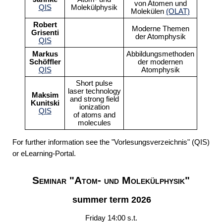
Webmail
von Atomen und
QIS
Molekülphysik
Molekülen
(OLAT)
Robert
Moderne Themen
Grisenti
der Atomphysik
QIS
Markus
Abbildungsmethoden
Schöffler
der modernen
QIS
Atomphysik
Short pulse
laser technology
Maksim
and strong field
Kunitski
ionization
QIS
of atoms and
molecules
For further information see the "Vorlesungsverzeichnis" (QIS)
or eLearning-Portal.
Seminar "Atom- und Molekülphysik"
summer term 2026
Friday 14:00 s.t.